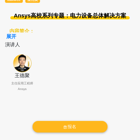
Ansys高校系列专题：电力设备总体解决方案
内容简介：
展开
1、基于Ansys Maxwell、Mechanical、Fluent、Icepak
演讲人
等核心工具，讲解电力设备全流程仿真解决方案，覆盖
关键场景：
电磁仿真：
开关产品 / 变压器电磁场分析、
绕组涡流损耗与磁路优化、绝缘电场分布与耐压校核；
结构仿真：
设备壳体与铁芯强度校核、振动模态与谐响
王德聚
应分析、长期运行疲劳寿命预测；
流体与热仿真：
变压
主任应用工程师
Ansys
器油流散热优化、流场 - 温度场耦合分析。
2、建立从概念验证、方案对比到详细性能分析的完整
仿真思路，帮助高校师生掌握电力设备多物理场耦合分
析方法，提升问题定位与设计优化能力。
报名
3、将仿真嵌入电力设备研发全流程，实现仿真驱动设
计，助力提升设备性能、缩短研发周期、提高科研与工