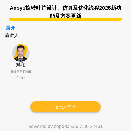
Ansys旋转叶片设计、仿真及优化流程2026新功
能及方案更新
内容简介：
展开
演讲人
本次Webinar主要介绍Ansys CFD 2026R1最新版本在
旋转叶片设计、优化和仿真领域的重要更新，同时展示
Ansys CFD产品在冷却风扇、飞行器旋翼和其他旋转机
械叶片气动及气动噪声设计优化领域的最新案例和解决
姚翔
方案。基于全面提升后的旋转叶片设计、仿真和优化解
高级应用工程师
决方案，用户可更加方便、快捷的应对各类旋转叶片气
Ansys
动性能及噪声的优化挑战。
演讲人介绍：
姚翔，Ansys高级应用工程师
进入直播
北京航空航天大学能源学院叶轮机械工学硕士。长期从
事旋转机械相关的设计、仿真工作，现任Ansys旋转机
powered by
bopoda
v
26.7.30.22431
械方向应用工程师，对Ansys旋转机械产品体系有着丰