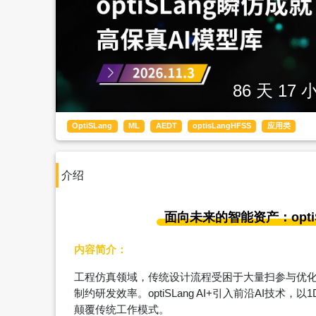
86 天 17 
OptiSLang
ML
AEDT
optisLangHFSS
应用类
介绍
面向未来的智能资产：opti
内容简介：
工程仿真领域，传统设计流程受困于大量扫参与优
制约研发效率。optiSLang AI+引入前沿AI技术
颠覆传统工作模式。