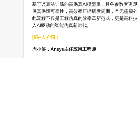
基于该算法训练的高保真AI模型库，具备参数变更
保真保障可靠性，高效率压缩研发周期，且无需额
此流程不仅是工程仿真的效率革新范式，更是高科
入AI驱动的智能仿真新时代。
演讲人介绍：
周小侠，Ansys主任应用工程师
Ansys中国CPS团队主任工程师。电子科技大学硕士
多物理及AI解决方案的研究和支持工作。
演讲人