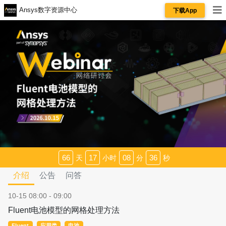
Ansys数字资源中心
下载App
66
17
08
36
天
小时
分
秒
介绍
公告
问答
10-15 08:00 - 09:00
Fluent电池模型的网格处理方法
Fluent
应用类
电池