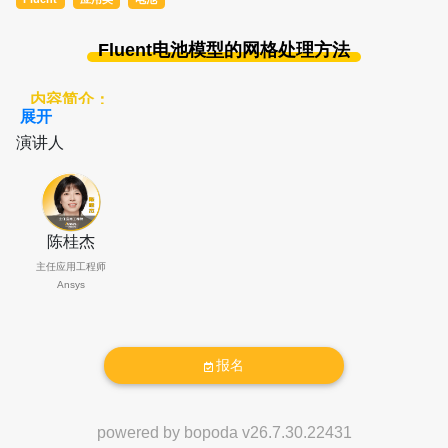
Fluent电池模型的网格处理方法
内容简介：
展开
电池包热管理与安全仿真中，几何模型通常包含大量零
演讲人
部件、复杂流道以及多层材料结构，网格处理往往成为
影响计算精度和效率的关键环节。如何在保证结果准确
性的同时有效控制网格规模，是电池CFD建模过程中普
遍面临的挑战。
陈桂杰
主任应用工程师
本次Webinar将结合典型电池包案例，介绍Fluent前处
Ansys
理阶段的网格处理方法。内容涵盖复杂几何模型的计算
域简化与合并策略、薄层结构（胶层、绝缘层、壳体
等）的处理与网格划分方法、共节点与非共节点网格的
报名
适用场景及连接方式，Interface连接技术，以及不同网
格策略对计算精度、收敛性和计算资源的影响。
powered by
bopoda
v
26.7.30.22431
演讲人介绍：