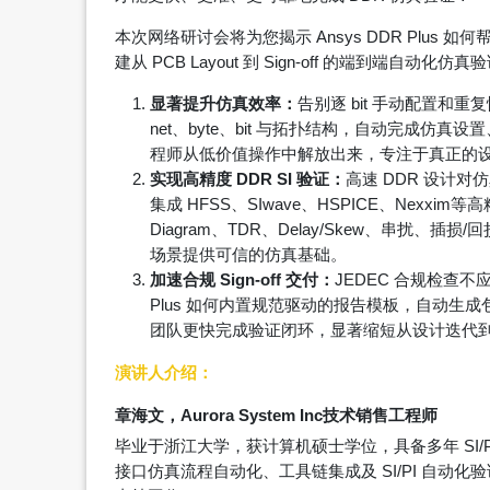
本次网络研讨会将为您揭示 Ansys DDR Plus 
建从 PCB Layout 到 Sign-off 的端到端自动化
显著提升仿真效率：
告别逐 bit 手动配置和重复
net、byte、bit 与拓扑结构，自动完成
程师从低价值操作中解放出来，专注于真正的
实现高精度 DDR SI 验证：
高速 DDR 设计对仿
集成 HFSS、SIwave、HSPICE、Nexxim等
Diagram、TDR、Delay/Skew、串扰、插损
场景提供可信的仿真基础。
加速合规 Sign-off 交付：
JEDEC 合规检查不
Plus 如何内置规范驱动的报告模板，自动生成包
团队更快完成验证闭环，显著缩短从设计迭代
演讲人介绍：
章海文，Aurora System Inc技术销售工程师
毕业于浙江大学，获计算机硕士学位，具备多年 SI
接口仿真流程自动化、工具链集成及 SI/PI 自动化验证