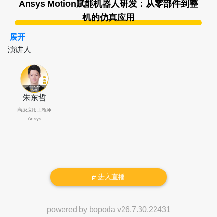
Ansys Motion赋能机器人研发：从零部件到整
机的仿真应用
内容简介：
展开
演讲人
具身智能（Embodied AI）是人工智能技术发展的进阶
方向，更是其技术演化的必然终点。在这一发展进程
中，以关节模组为核心的硬件载体，已不再是单纯的机
械执行机构，而是决定具身智能技术上限的核心物理基
朱东哲
石。
高级应用工程师
Ansys
关节模组的扭矩密度、响应带宽、功率损耗等性能瓶
颈，直接制约着机器人完成复杂敏捷动作的实现能力。
在这一万亿级的产业赛道中，动力系统具备极高的价值
权重：全旋转关节方案下，关节模组成本占整机的35%
左右；而在直线与旋转关节组合方案中，该占比更是高
进入直播
达45%。由此，动力系统的拓扑结构革新，已成为推动
具身智能产业规模化落地的核心关键变量。
powered by
bopoda
v
26.7.30.22431
本报告将聚焦机器人从核心零部件到整机的研发全链