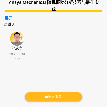
Ansys Mechanical 随机振动分析技巧与最佳实
践
展开
内容简介：
演讲人
当一个工况的载荷无法用时序数据准确量化，而只能通
过频域统计量描述时，我们需要通过随机振动分析来描
述结构的位移与应力等响应。本次研讨会除了介绍
邱成宇
Ansys Mechanical 随机振动分析的基础流程与功能，
还将涵盖以下要点：
主任应用工程师
Ansys
1、通过 Ansys nCode DesignLife 工具从时序载荷样本
生成 PSD 与 CSD 载荷谱
2、在 Mechanical 中进行多点激励加载的方法以及结果
解读
3、阻尼设置的技巧，以及预应力叠加、疲劳分析等后
处理方法
进入直播
演讲人介绍：