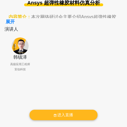
Ansys 超弹性橡胶材料仿真分析
内容简介：
本次网络研讨会主要介绍
Ansys
超弹性橡胶
展开
材料分析方案
，
聚焦于超弹性本构的选取
、
基于测试数
演讲人
据的材料参数拟合
、
非线性计算设置与收敛性调试等关
键技术。
此外，还将简要介绍
Ansys
最新收购的聚合物材料建模
工具
PolymerFEM。
韩镇泽
高级应用工程师
演讲人介绍：
安似科技
韩镇泽
， Ansys
高级应用工程师
具备多年结构有限元仿真在不同领域的应用经验
。
专注
于
PCB
封装结构可靠性方案
，
以及消费电子、半导体等
行业应用
。
主要负责产品：
Mechanical，Sherlock，
PolymerFEM。
进入直播
目标受众：
有材料非线性分析需求的
Ansys Mechanical